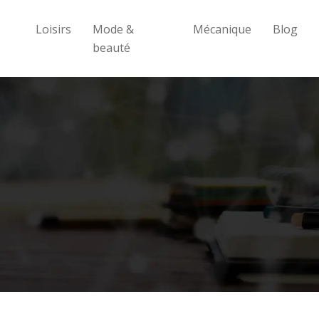
Loisirs
Mode &
Mécanique
Blog
beauté